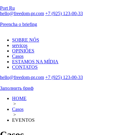
Port
Ru
hello@freedom-pr.com
+7 (925) 123-00-33
Preencha o briefing
SOBRE NÓS
serviços
OPINIÕES
Casos
ESTAMOS NA MÍDIA
CONTATOS
hello@freedom-pr.com
+7 (925) 123-00-33
Заполнить бриф
HOME
>
Casos
>
EVENTOS
Casos