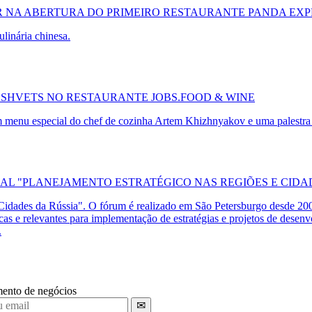
R NA ABERTURA DO PRIMEIRO RESTAURANTE PANDA EXP
ulinária chinesa
.
SHVETS NO RESTAURANTE JOBS.FOOD & WINE
menu especial do chef de cozinha Artem Khizhnyakov e uma palestra 
L "PLANEJAMENTO ESTRATÉGICO NAS REGIÕES E CIDAD
idades da Rússia". O fórum é realizado em São Petersburgo desde 200
ticas e relevantes para implementação de estratégias e projetos de dese
.
imento de negócios