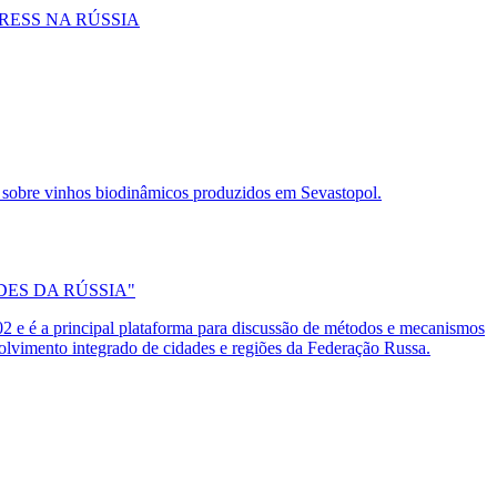
RESS NA RÚSSIA
sobre vinhos biodinâmicos produzidos em Sevastopol.
ES DA RÚSSIA"
2 e é a principal plataforma para discussão de métodos e mecanismos
nvolvimento integrado de cidades e regiões da Federação Russa.