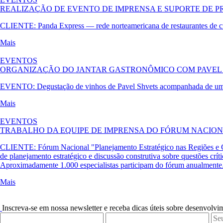
REALIZAÇÃO DE EVENTO DE IMPRENSA E SUPORTE DE P
CLIENTE:
Panda Express —
rede norteamericana de restaurantes de c
Mais
EVENTOS
ORGANIZAÇÃO DO JANTAR GASTRONÔMICO COM PAVEL 
EVENTO:
Degustação de vinhos de Pavel Shvets acompanhada de um 
Mais
EVENTOS
TRABALHO DA EQUIPE DE IMPRENSA DO FÓRUM NACIONA
CLIENTE:
Fórum Nacional "Planejamento Estratégico nas Regiões e C
de planejamento estratégico e discussão construtiva sobre questões crí
Aproximadamente 1.000 especialistas participam do fórum anualmente
Mais
Inscreva-se em nossa newsletter e receba dicas úteis sobre desenvolv